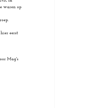
 NK in 
ee waren op 
roep. 
ier eerst 
oor Mag's 