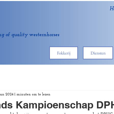
H
ng of quality westernhorses
Fokkerij
Diensten
jan 2024
1 minuten om te lezen
nds Kampioenschap DP