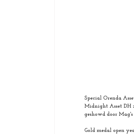
Special Orenda Asse
Midnight Asset DH x
geshowd door Mag's
Gold medal open yea