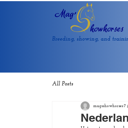
Breeding, showing, and traini
All Posts
magsshowhorses
7 
Nederla