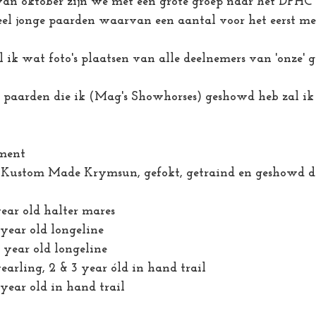
van oktober zijn we met een grote groep naar het DPHC
el jonge paarden waarvan een aantal voor het eerst m
 ik wat foto's plaatsen van alle deelnemers van 'onze' g
 paarden die ik (Mag's Showhorses) geshowd heb zal ik h
ment
 Kustom Made Krymsun, gefokt, getraind en geshowd d
ear old halter mares
year old longeline
 year old longeline
earling, 2 & 3 year óld in hand trail 
year old in hand trail