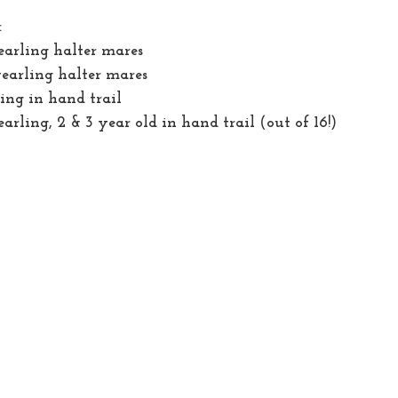
:
arling halter mares 
earling halter mares 
ing in hand trail
arling, 2 & 3 year old in hand trail (out of 16!) 