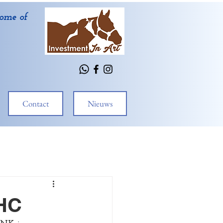
ome of
Contact
Nieuws
HC