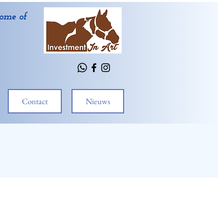
ome of
Contact
Nieuws