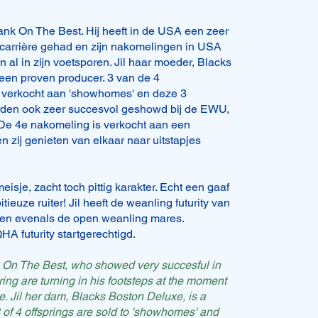
Bank On The Best. Hij heeft in de USA een zeer
24 geboren. Een lief en stoer hengst veulen.
carrière gehad en zijn nakomelingen in USA
n al in zijn voetsporen. Jil haar moeder, Blacks
 een kudde van gevarieerde leeftijden. Zijn half
een proven producer. 3 van de 4
 zijn geshowd en dat zijn fijne paarden om mee
 verkocht aan 'showhomes' en deze 3
w. Goede focus en werklust!
den ook zeer succesvol geshowd bij de EWU,
 geschikt voor de recreatie ruiter, maar ook
 4e nakomeling is verkocht aan een
e wil showen en een allround sportpaard zoekt.
en zij genieten van elkaar naar uitstapjes
tokmaat rond de 155cm/157cm. Paard met veel
meisje, zacht toch pittig karakter. Echt een gaaf
ieuze ruiter! Jil heeft de weanling futurity van
langs om Bob te ontmoeten en te knuffelen.
n evenals de open weanling mares.
 futurity startgerechtigd.
une 23, 2024. A sweet and tough colt.
nk On The Best, who showed very succesful in
a herd of different ages. His half sister and
ring are turning in his footsteps at the moment
d and those horses and nice horses to have
 Jil her dam, Blacks Boston Deluxe, is a
. Good focus and willing to work.
 of 4 offsprings are sold to 'showhomes' and