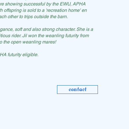
 are showing successful by the EWU, APHA
suitable for recreation riders, and for the show
offspring is sold to a 'recreation home' en
oking for a nice allround sporthorse.
ch other to trips outside the barn.
nd 155cm/157cm tall. He's a horse with a lot of
elegance, soft and also strong character. She is a
ious rider. Jil won the weanling futurity from
o the open weanling mares!
et Bob!
futurity eligible.
contact
contact