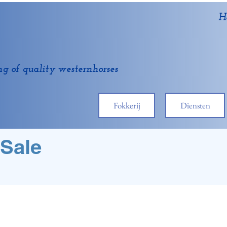
H
ng of quality westernhorses
Fokkerij
Diensten
 Sale