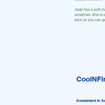
Jade has a soft ch
scratches. She is 
barn so you can get
CoolNFi
Investment In A