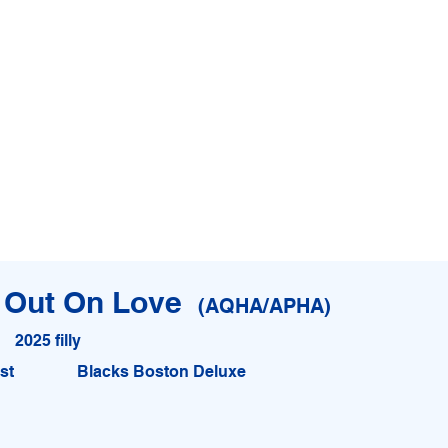
HA)
 Out On Love
(AQHA/APHA)
2024 colt
rt
Indian Marthas Doll
2025 filly
st
Blacks Boston Deluxe
 - For sale for a client