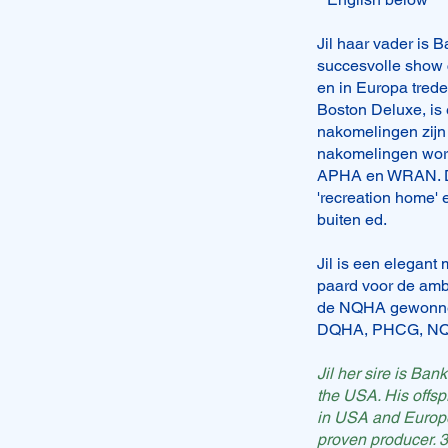
Jil haar vader is 
Bob is 23 juni 20
succesvolle show 
en in Europa trede
Bob groeit op een
Boston Deluxe, is 
zusje en nichtjes
nakomelingen zijn
te hebben op sho
nakomelingen wor
Deze paarden zijn
APHA en WRAN. De
voor de ruiter di
'recreation home' 
buiten ed.
Geschatte einds
body!
Jil is een elegant 
paard voor de ambit
Kom gerust eens 
de NQHA gewonne
DQHA, PHCG, NQHA
Bob is born on J
Jil her sire is Ba
Bob is growing in 
the USA. His offsp
nieces are showe
in USA and Europe.
with you on show
proven producer. 3