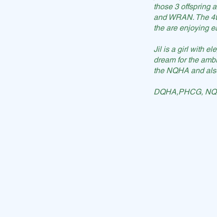
those 3 offspring
These horses are 
and WRAN. The 4th 
riders who are lo
the are enjoying ea
Bob will end arou
Jil is a girl with 
body!
dream for the ambit
the NQHA and als
Come over to me
DQHA,PHCG, NQHA 