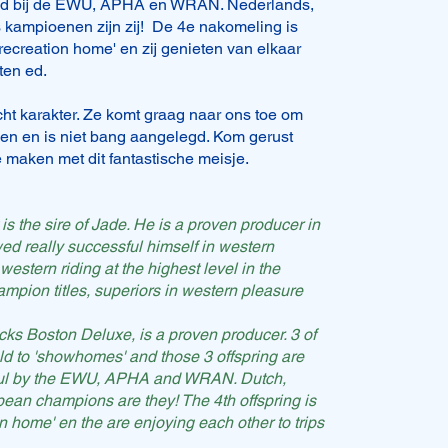
d bij de EWU, APHA en WRAN. Nederlands,
 kampioenen zijn zij! De 4e nakomeling is
recreation home' en zij genieten van elkaar
iten ed.
ht karakter. Ze komt graag naar ons toe om
den en is niet bang aangelegd. Kom gerust
 maken met dit fantastische meisje.
is the sire of Jade. He is a proven producer in
d really successful himself in western
 western riding at the highest level in the
ampion titles, superiors in western pleasure
ks Boston Deluxe, is a proven producer. 3 of
old to 'showhomes' and those 3 offspring are
ul by the EWU, APHA and WRAN. Dutch,
an champions are they! The 4th offspring is
on home' en the are enjoying each other to trips