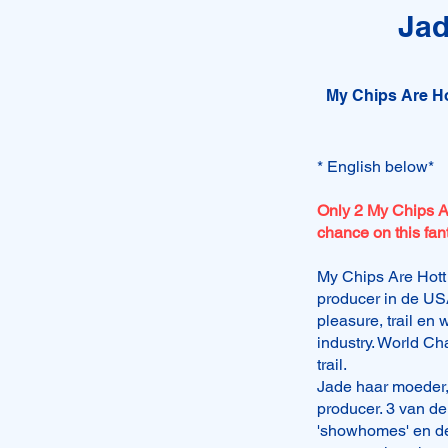
Ja
My Chips Are Ho
* English below*
Only 2 My Chips Ar
chance on this fant
My Chips Are Hott 
producer in de US
pleasure, trail en
industry. World Ch
trail.
Jade haar moeder,
producer. 3 van de
'showhomes' en d