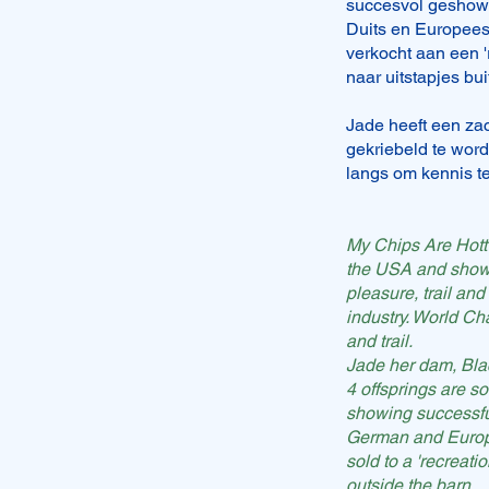
succesvol geshow
Duits en Europees
verkocht aan een '
naar uitstapjes bu
Jade heeft een zac
gekriebeld te wor
langs om kennis te
My Chips Are Hott 
the USA and showe
pleasure, trail and
industry. World Ch
and trail.
Jade her dam, Blac
4 offsprings are s
showing successf
German and Europe
sold to a 'recreati
outside the barn.