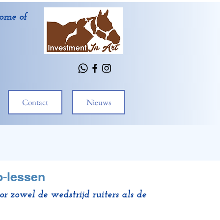
ome of
Contact
Nieuws
o-lessen
r zowel de wedstrijd ruiters als de