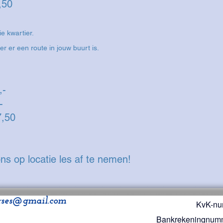
: €57,50
.
e kwartier.
 er een route in jouw buurt is.
,-
,-
,50
ons op locatie les af te nemen!
ses@gmail.com
KvK-nu
Bankrekeningnum