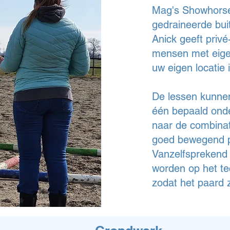
Mag's Showhorse
gedraineerde bui
Anick geeft priv
mensen met eigen
uw eigen locatie 
De lessen kunnen
één bepaald onde
naar de combinat
goed bewegend p
Vanzelfsprekend z
worden op het te
zodat het paard z