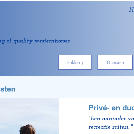
H
ng of quality westernhorses
Fokkerij
Diensten
nsten
Privé- en du
"Een aanrader voo
recreatie ruiters. "