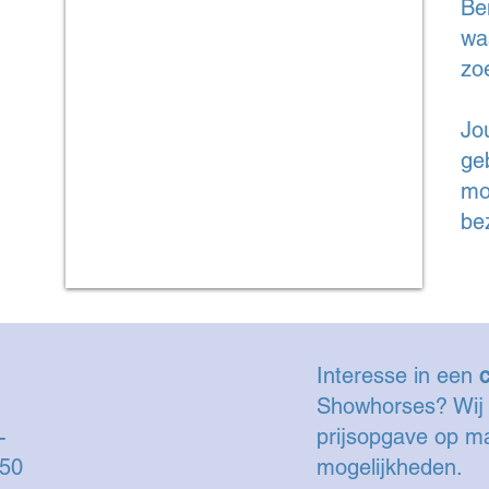
Be
wa
zo
Jo
ge
mo
be
Interesse in een
c
d:
Showhorses? Wij
30,-
prijsopgave op ma
,50
mogelijkheden.