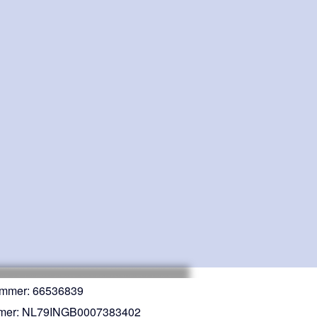
mmer: 66536839
mer: NL79INGB0007383402